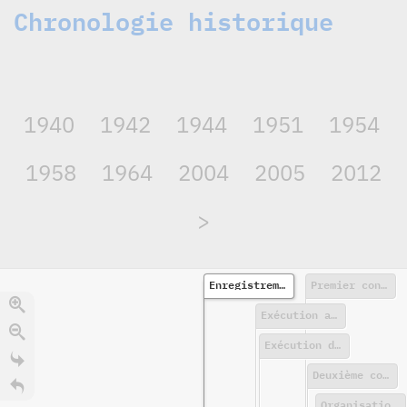
Chronologie historique
1940
1942
1944
1951
1954
1958
1964
2004
2005
2012
>
Enregistrement du premier détenu au camp du Fort de Romainville
Premier convoi de déportation au départ de la Gare de Pantin
Exécution au Mont-Valérien de 88 otages
Exécution de 46 otages au Mont-Valérien en représailles
Deuxième convoi au départ de Pantin
Organisation d'une cérémonie pour les 11 massacrés au fort de Romainville