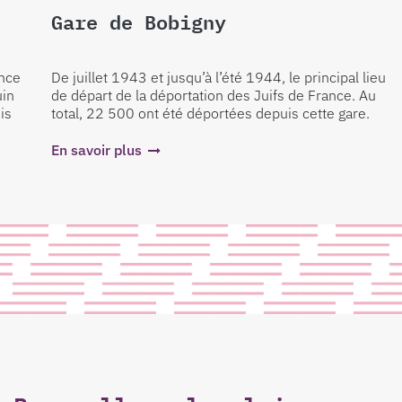
Gare de Bobigny
Cam
De juillet 1943 et jusqu’à l’été 1944, le principal lieu
Réqui
de départ de la déportation des Juifs de France. Au
en 19
total, 22 500 ont été déportées depuis cette gare.
puis 
victi
En savoir plus
En sa